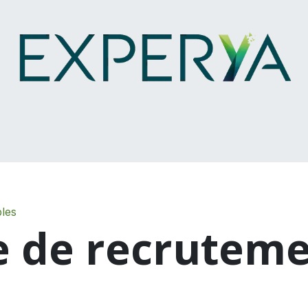
s
Nos services
Nos outils
Notre accomp
bles
e de recrutem