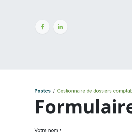
Se rendre au contenu
Notre cabinet
Nos client
Postes
Gestionnaire de dossiers compta
Formulair
Votre nom
*